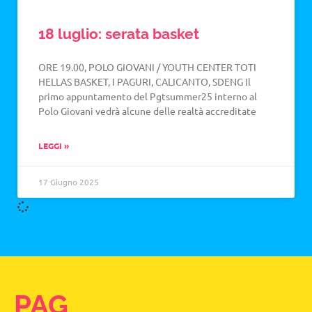
18 luglio: serata basket
ORE 19.00, POLO GIOVANI / YOUTH CENTER TOTI
HELLAS BASKET, I PAGURI, CALICANTO, SDENG Il
primo appuntamento del Pgtsummer25 interno al
Polo Giovani vedrà alcune delle realtà accreditate
LEGGI »
17 Giugno 2025
PAG