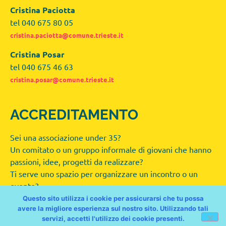
Cristina Paciotta
tel 040 675 80 05
cristina.paciotta@comune.trieste.it
Cristina Posar
tel 040 675 46 63
cristina.posar@comune.trieste.it
ACCREDITAMENTO
Sei una associazione under 35?
Un comitato o un gruppo informale di giovani che hanno
passioni, idee, progetti da realizzare?
Ti serve uno spazio per organizzare un incontro o un
evento?
È FACILE!
Questo sito utilizza i cookie per assicurarsi che tu possa
avere la migliore esperienza sul nostro sito. Utilizzando tali
Clicca qui per accreditarsi al Progetto Area Giovani
servizi, accetti l'utilizzo dei cookie presenti.