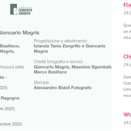
Fla
29 
Quat
un m
vita
Ch
29 
Sia
Giac
Litt
voc
Wd
29 