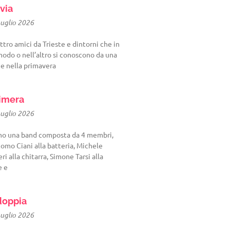
via
Luglio 2026
tro amici da Trieste e dintorni che in
odo o nell’altro si conoscono da una
 e nella primavera
imera
Luglio 2026
mo una band composta da 4 membri,
omo Ciani alla batteria, Michele
eri alla chitarra, Simone Tarsi alla
e e
oppia
Luglio 2026