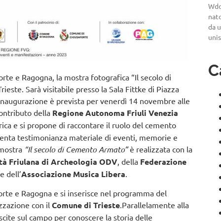
Wdo
nato
da u
uni
C
e e Ragogna, la mostra fotografica “Il secolo di
te. Sarà visitabile presso la Sala Fittke di Piazza
’inaugurazione è prevista per venerdì 14 novembre alle
contributo della
Regione Autonoma Friuli Venezia
ica e si propone di raccontare il ruolo del cemento
venta testimonianza materiale di eventi, memorie e
 mostra
“Il secolo di Cemento Armato”
è realizzata con la
tà Friulana di Archeologia ODV
, della
Federazione
e dell’
Associazione Musica Libera
.
aforte e Ragogna e si inserisce nel programma del
zzazione con il
Comune di Trieste
.Parallelamente alla
cite sul campo per conoscere la storia delle