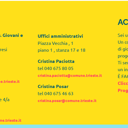
A
. Giovani e
Sei 
Uffici amministrativi
Un c
Piazza Vecchia , 1
di gi
resi
piano 1 , stanza 17 e 18
proge
Cristina Paciotta
Ti se
tel 040 675 80 05
un i
cristina.paciotta@comune.trieste.it
È FA
.trieste.it
Clic
Cristina Posar
Prog
tel 040 675 46 63
e 4/a
cristina.posar@comune.trieste.it
e.trieste.it