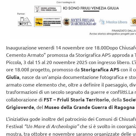
Inaugurazione venerdì 14 novembre ore 18.00Dopo Chiusafort
Cemento Armato” promossa da Storigrafica APS approda a Tries
Piccola, 3 dal 15 al 20 novembre 2025 con ingresso libero. L
ore 18.00Il progetto, promosso da
Storigrafica APS
con il 
Giulia
, nasce da un’ampia documentazione fotografica e stor
armato come elemento che, oltre a definire il paesaggio, di
trasformazioni di un secolo segnato da guerre e conflitti.La
collaborazione di
FST – Friuli Storia Territorio
, della
Socie
Grigioverde
, del
Museo della Grande Guerra di Ragogna
L’iniziativa gode inoltre del patrocinio dei Comuni di Chius
Festival
“Un Mare di Archeologia”
che si è svolto in coorgani
mostra, tra ottobre e novembre saranno organizzate delle us