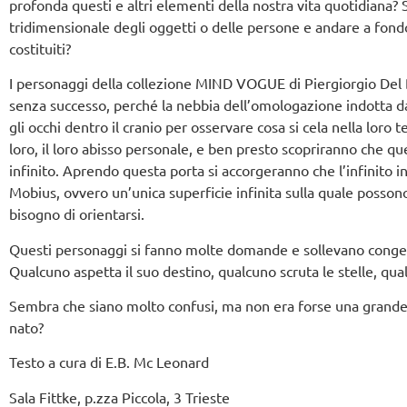
profonda questi e altri elementi della nostra vita quotidiana? 
tridimensionale degli oggetti o delle persone e andare a fondo, 
costituiti?
I personaggi della collezione MIND VOGUE di Piergiorgio Del B
senza successo, perché la nebbia dell’omologazione indotta dal
gli occhi dentro il cranio per osservare cosa si cela nella loro
loro, il loro abisso personale, e ben presto scopriranno che que
infinito. Aprendo questa porta si accorgeranno che l’infinito i
Mobius, ovvero un’unica superficie infinita sulla quale poss
bisogno di orientarsi.
Questi personaggi si fanno molte domande e sollevano congettu
Qualcuno aspetta il suo destino, qualcuno scruta le stelle, qual
Sembra che siano molto confusi, ma non era forse una grande 
nato?
Testo a cura di E.B. Mc Leonard
Sala Fittke, p.zza Piccola, 3 Trieste