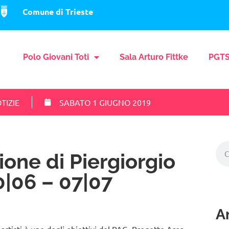
Comune di Trieste
Polo Giovani Toti
Sala Arturo Fittke
PGTS
TIZIE
SABATO 1 GIUGNO 2019
one di Piergiorgio
0|06 – 07|07
Ar
i artisti è uno degli obiettivi del PAG_Progetto Area