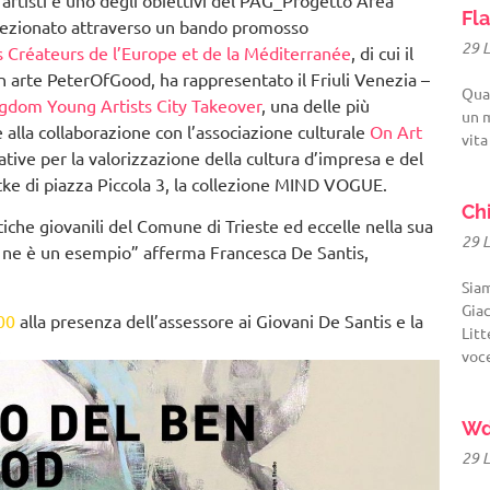
Fla
lezionato attraverso un bando promosso
29 
Créateurs de l’Europe et de la Méditerranée
, di cui il
n arte PeterOfGood, ha rappresentato il Friuli Venezia –
Quat
gdom Young Artists City Takeover
, una delle più
un m
e alla collaborazione con l’associazione culturale
On Art
vita
ive per la valorizzazione della cultura d’impresa e del
ttke di piazza Piccola 3, la collezione MIND VOGUE.
Ch
itiche giovanili del Comune di Trieste ed eccelle nella sua
29 
 ne è un esempio” afferma Francesca De Santis,
Sia
Giac
00
alla presenza dell’assessore ai Giovani De Santis e la
Litt
.
voc
Wd
29 