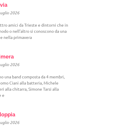
via
Luglio 2026
tro amici da Trieste e dintorni che in
odo o nell’altro si conoscono da una
 e nella primavera
imera
Luglio 2026
mo una band composta da 4 membri,
omo Ciani alla batteria, Michele
eri alla chitarra, Simone Tarsi alla
e e
oppia
Luglio 2026