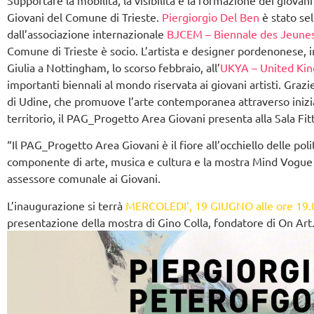
Giovani del Comune di Trieste.
Piergiorgio Del Ben
è stato se
dall’associazione internazionale
BJCEM – Biennale des Jeunes 
Comune di Trieste è socio. L’artista e designer pordenonese, i
Giulia a Nottingham, lo scorso febbraio, all’
UKYA – United Kin
importanti biennali al mondo riservata ai giovani artisti. Grazi
di Udine, che promuove l’arte contemporanea attraverso iniziat
territorio, il PAG_Progetto Area Giovani presenta alla Sala Fi
“Il PAG_Progetto Area Giovani è il fiore all’occhiello delle pol
componente di arte, musica e cultura e la mostra Mind Vogue
assessore comunale ai Giovani.
L’inaugurazione si terrà
MERCOLEDI’, 19 GIUGNO alle ore 19.
presentazione della mostra di Gino Colla, fondatore di On Art