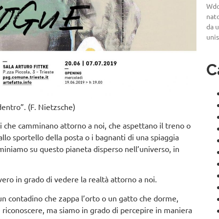
Wdo
nato
da u
uni
C
dentro”. (F. Nietzsche)
che camminano attorno a noi, che aspettano il treno o
allo sportello della posta o i bagnanti di una spiaggia
mminiamo su questo pianeta disperso nell’universo, in
o in grado di vedere la realtà attorno a noi.
 un contadino che zappa l’orto o un gatto che dorme,
e riconoscere, ma siamo in grado di percepire in maniera