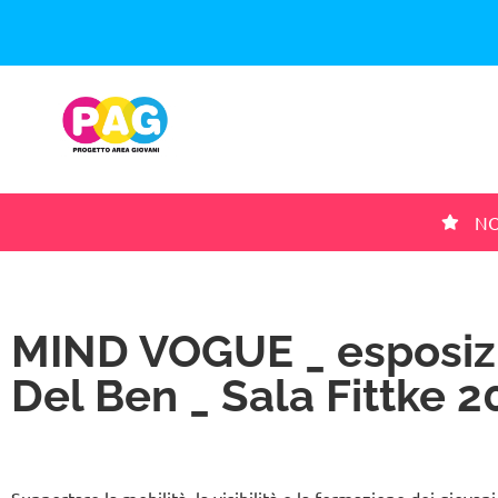
NO
MIND VOGUE _ esposizi
Del Ben _ Sala Fittke 2
Supportare la mobilità, la visibilità e la formazione dei giovan