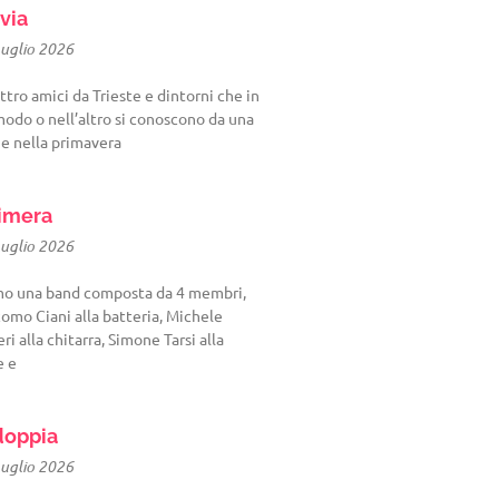
via
Luglio 2026
tro amici da Trieste e dintorni che in
odo o nell’altro si conoscono da una
 e nella primavera
imera
Luglio 2026
mo una band composta da 4 membri,
omo Ciani alla batteria, Michele
eri alla chitarra, Simone Tarsi alla
e e
oppia
Luglio 2026