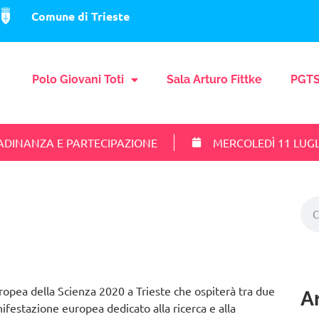
Comune di Trieste
Polo Giovani Toti
Sala Arturo Fittke
PGTS
ADINANZA E PARTECIPAZIONE
MERCOLEDÌ 11 LUGL
 Europea della Scienza 2020 a Trieste che ospiterà tra due
Ar
festazione europea dedicato alla ricerca e alla