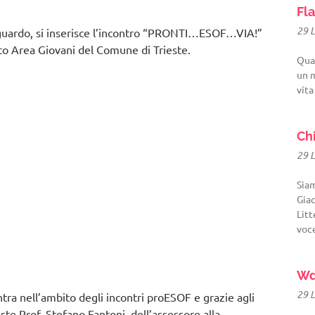
Fla
29 
raguardo, si inserisce l’incontro “PRONTI…ESOF…VIA!”
to Area Giovani del Comune di Trieste.
Quat
un m
vita
Ch
29 
Sia
Giac
Litt
voc
Wd
29 
entra nell’ambito degli incontri proESOF e grazie agli
ste Prof. Stefano Fantoni, dell’assessore alla