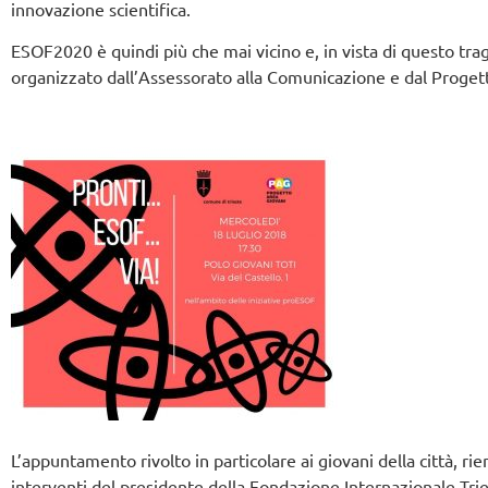
innovazione scientifica.
ESOF2020 è quindi più che mai vicino e, in vista di questo t
organizzato dall’Assessorato alla Comunicazione e dal Proget
L’appuntamento rivolto in particolare ai giovani della città, ri
interventi del presidente della Fondazione Internazionale Trie