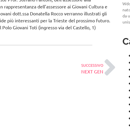
Wdo
n rappresentanza dell’assessore ai Giovani Cultura e
nato
ovani dott.ssa Donatella Rocco verranno illustrati gli
da u
fide più interessanti per la Trieste del prossimo futuro.
uni
olo Giovani Toti (ingresso via del Castello, 1)
C
SUCCESSIVO
NEXT GEN