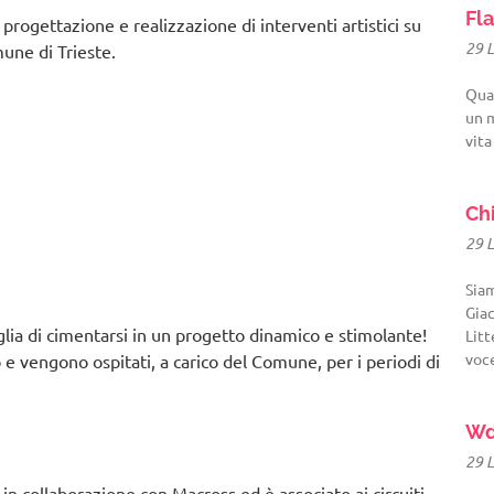
Fla
rogettazione e realizzazione di interventi artistici su
29 
mune di Trieste.
Quat
un m
vita
Ch
29 
Sia
Giac
lia di cimentarsi in un progetto dinamico e stimolante!
Litt
voc
 e vengono ospitati, a carico del Comune, per i periodi di
Wd
29 
collaborazione con Macross ed è associato ai circuiti