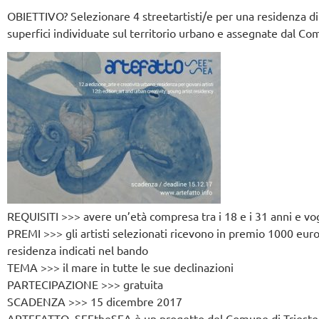
OBIETTIVO? Selezionare 4 streetartisti/e per una residenza di p
superfici individuate sul territorio urbano e assegnate dal Co
REQUISITI >>> avere un’età compresa tra i 18 e i 31 anni e vog
PREMI >>> gli artisti selezionati ricevono in premio 1000 euro
residenza indicati nel bando
TEMA >>> il mare in tutte le sue declinazioni
PARTECIPAZIONE >>> gratuita
SCADENZA >>> 15 dicembre 2017
ARTEFATTO_SEEtheSEA è un progetto del Comune di Trieste in 