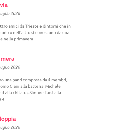
via
Luglio 2026
tro amici da Trieste e dintorni che in
odo o nell’altro si conoscono da una
 e nella primavera
imera
Luglio 2026
mo una band composta da 4 membri,
omo Ciani alla batteria, Michele
eri alla chitarra, Simone Tarsi alla
e e
oppia
Luglio 2026